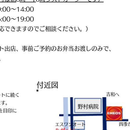
00～14:00
​
9:00
応できますのでご相談ください。）
ト出店、事前ご予約のお弁当お渡しのみで、
。
​付近図
​吉和へ
ートに続く
ます。
​野村病院
を目印に
​四季
​エスワンオート