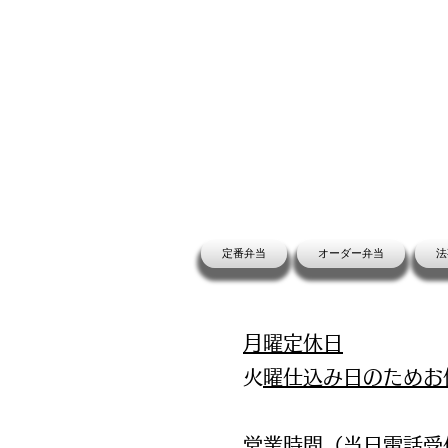
定番弁当
オーダー弁当
法
月曜定休日
​火曜仕込み日のため
営業時間（当日電話受