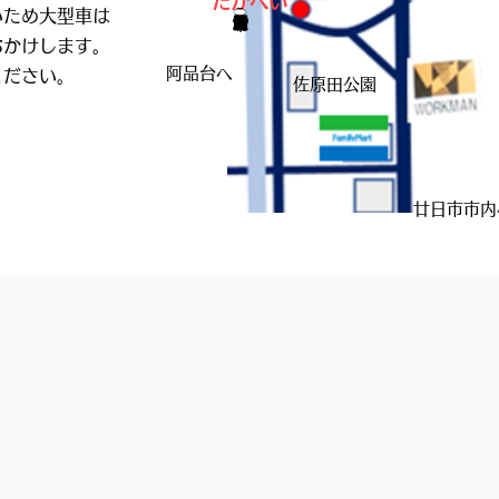
たがへい
いため大型車は
おかけします。
​阿品台へ
ください。
​佐原田公園
。
​廿日市市