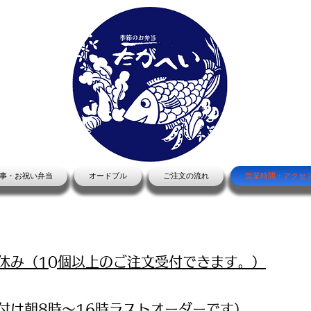
​季節のお弁当
​たがへい
事・お祝い弁当
オードブル
ご注文の流れ
営業時間・アクセ
お休み（10個以上のご注文受付できます。）
付は朝8時～16時ラストオーダーです）